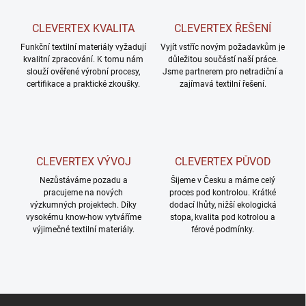
a
c
CLEVERTEX KVALITA
CLEVERTEX ŘEŠENÍ
í
Funkční textilní materiály vyžadují
p
Vyjít vstříc novým požadavkům je
kvalitní zpracování. K tomu nám
důležitou součástí naší práce.
r
slouží ověřené výrobní procesy,
Jsme partnerem pro netradiční a
v
certifikace a praktické zkoušky.
zajímavá textilní řešení.
k
y
v
ý
p
i
CLEVERTEX VÝVOJ
CLEVERTEX PŮVOD
s
u
Nezůstáváme pozadu a
Šijeme v Česku a máme celý
pracujeme na nových
proces pod kontrolou. Krátké
výzkumných projektech. Díky
dodací lhůty, nižší ekologická
vysokému know-how vytváříme
stopa, kvalita pod kotrolou a
výjimečné textilní materiály.
férové podmínky.
Z