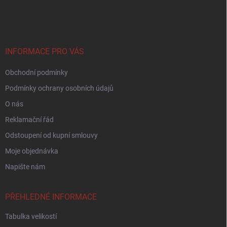
á
p
a
t
í
INFORMACE PRO VÁS
Obchodní podmínky
Podmínky ochrany osobních údajů
O nás
Reklamační řád
Odstoupení od kupní smlouvy
Moje objednávka
Napište nám
PŘEHLEDNÉ INFORMACE
Tabulka velikostí