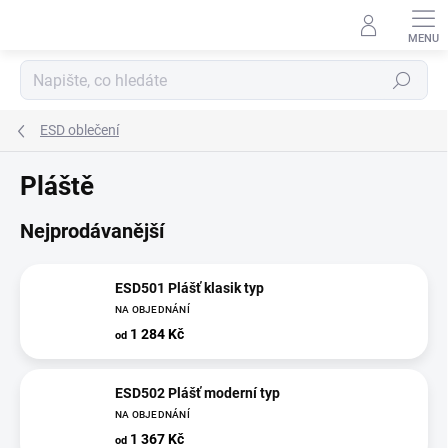
Přejít
na
obsah
Hledat
ESD oblečení
Pláště
Nejprodávanější
ESD501 Plášť klasik typ
NA OBJEDNÁNÍ
1 284 Kč
od
ESD502 Plášť moderní typ
NA OBJEDNÁNÍ
1 367 Kč
od