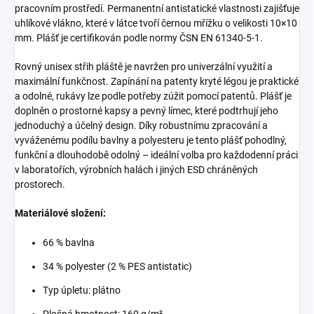
pracovním prostředí. Permanentní antistatické vlastnosti zajišťuje
uhlíkové vlákno, které v látce tvoří černou mřížku o velikosti 10×10
mm. Plášť je certifikován podle normy ČSN EN 61340-5-1.
Rovný unisex střih pláště je navržen pro univerzální využití a
maximální funkčnost. Zapínání na patenty kryté légou je praktické
a odolné, rukávy lze podle potřeby zúžit pomocí patentů. Plášť je
doplněn o prostorné kapsy a pevný límec, které podtrhují jeho
jednoduchý a účelný design. Díky robustnímu zpracování a
vyváženému podílu bavlny a polyesteru je tento plášť pohodlný,
funkční a dlouhodobě odolný – ideální volba pro každodenní práci
v laboratořích, výrobních halách i jiných ESD chráněných
prostorech.
Materiálové složení:
66 % bavlna
34 % polyester (2 % PES antistatic)
Typ úpletu: plátno