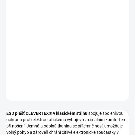
BÍLÁ
SVĚTLE MODRÁ
GRAFITOVÁ
BARVA
?
KRÁLOVSKY MODRÁ
MOŽNOSTI DORUČENÍ
−
+
Přidat do košíku
ESD klasický plášť s antistatickou ochranou
DETAILNÍ INFORMACE
ZEPTAT SE
ESD plášť CLEVERTEX® v klasickém střihu
spojuje spolehlivou
ochranu proti elektrostatickému výboji s maximálním komfortem
při nošení. Jemná a odolná tkanina se příjemně nosí, umožňuje
volný pohyb a zároveň chrání citlivé elektronické součástky v