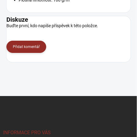
Plošná hmotnost: 160 g/m²
Diskuze
Buďte první, kdo napíše příspěvek k této položce.
Přidat komentář
Z
á
p
a
t
í
INFORMACE PRO VÁS