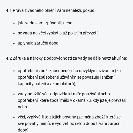
4.1 Práva z vadného plnění Vám nenáleží, pokud
jste vadu sami způsobili; nebo
se vada na věci vyskytla až po jejím převzetí;
uplynula záruční doba.
4.2 Záruka a nároky z odpovědnosti za vady se dále nevztahují na:
opotřebení zboží způsobené jeho obvyklým užíváním (za
opotřebení způsobené užíváním se považuje i snížení
kapacity baterií a akumulátorů);
vady použité věci odpovídající míře používání nebo
opotřebení, které zboží mělo v okamžiku, kdy jste je převzali;
nebo
věci, vyplývá-li to z jejich povahy (zejména zboží, které ze
své povahy nemůže vydržet po celou dobu trvání záruční
doby).