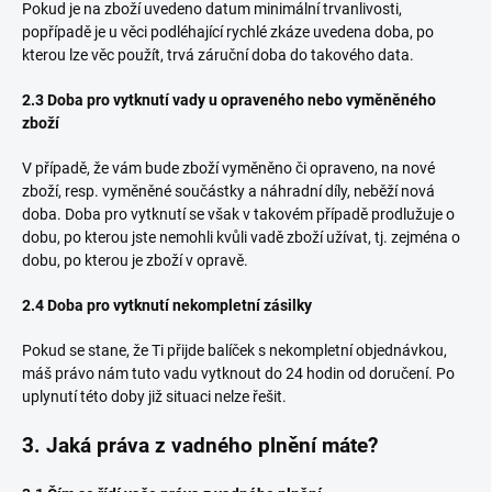
Pokud je na zboží uvedeno datum minimální trvanlivosti,
popřípadě je u věci podléhající rychlé zkáze uvedena doba, po
kterou lze věc použít, trvá záruční doba do takového data.
2.3 Doba pro vytknutí vady u opraveného nebo vyměněného
zboží
V případě, že vám bude zboží vyměněno či opraveno, na nové
zboží, resp. vyměněné součástky a náhradní díly, neběží nová
doba. Doba pro vytknutí se však v takovém případě prodlužuje o
dobu, po kterou jste nemohli kvůli vadě zboží užívat, tj. zejména o
dobu, po kterou je zboží v opravě.
2.4 Doba pro vytknutí nekompletní zásilky
Pokud se stane, že Ti přijde balíček s nekompletní objednávkou,
máš právo nám tuto vadu vytknout do 24 hodin od doručení. Po
uplynutí této doby již situaci nelze řešit.
3. Jaká práva z vadného plnění máte?