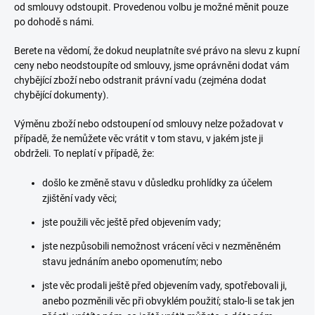
od smlouvy odstoupit. Provedenou volbu je možné měnit pouze
po dohodě s námi.
Berete na vědomí, že dokud neuplatníte své právo na slevu z kupní
ceny nebo neodstoupíte od smlouvy, jsme oprávněni dodat vám
chybějící zboží nebo odstranit právní vadu (zejména dodat
chybějící dokumenty).
Výměnu zboží nebo odstoupení od smlouvy nelze požadovat v
případě, že nemůžete věc vrátit v tom stavu, v jakém jste ji
obdrželi. To neplatí v případě, že:
došlo ke změně stavu v důsledku prohlídky za účelem
zjištění vady věci;
jste použili věc ještě před objevením vady;
jste nezpůsobili nemožnost vrácení věci v nezměněném
stavu jednáním anebo opomenutím; nebo
jste věc prodali ještě před objevením vady, spotřebovali ji,
anebo pozměnili věc při obvyklém použití; stalo-li se tak jen