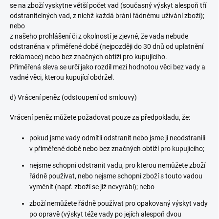
se na zboží vyskytne větší počet vad (současný výskyt alespoň tří
odstranitelných vad, z nichž každá brání řádnému užívání zboží);
nebo
z našeho prohlášení či z okolností je zjevné, že vada nebude
odstraněna v přiměřené době (nejpozději do 30 dnů od uplatnění
reklamace) nebo bez značných obtíží pro kupujícího.
Přiměřená sleva se určí jako rozdíl mezi hodnotou věci bez vady a
vadné věci, kterou kupující obdržel.
d) Vrácení peněz (odstoupení od smlouvy)
Vrácení peněz můžete požadovat pouze za předpokladu, že:
pokud jsme vady odmítli odstranit nebo jsme ji neodstranili
v přiměřené době nebo bez značných obtíží pro kupujícího;
nejsme schopni odstranit vadu, pro kterou nemůžete zboží
řádně používat, nebo nejsme schopni zboží s touto vadou
vyměnit (např. zboží se již nevyrábí); nebo
zboží nemůžete řádně používat pro opakovaný výskyt vady
po opravě (výskyt téže vady po jejích alespoň dvou