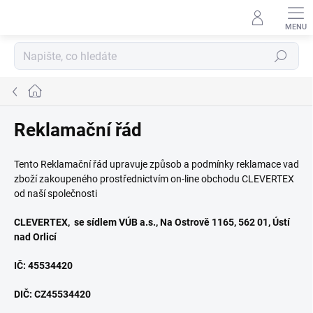
Přejít
na
obsah
Hledat
Domů
Reklamační řád
Tento Reklamační řád upravuje způsob a podmínky reklamace vad
zboží zakoupeného prostřednictvím on-line obchodu CLEVERTEX
od naší společnosti
CLEVERTEX, se sídlem VÚB a.s., Na Ostrově 1165, 562 01, Ústí
nad Orlicí
IČ: 45534420
DIČ: CZ45534420