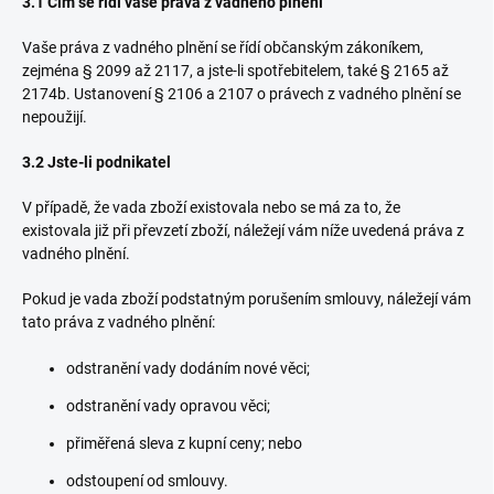
3.1 Čím se řídí vaše práva z vadného plnění
Vaše práva z vadného plnění se řídí občanským zákoníkem,
zejména § 2099 až 2117, a jste-li spotřebitelem, také § 2165 až
2174b. Ustanovení § 2106 a 2107 o právech z vadného plnění se
nepoužijí.
3.2 Jste-li podnikatel
V případě, že vada zboží existovala nebo se má za to, že
existovala již při převzetí zboží, náležejí vám níže uvedená práva z
vadného plnění.
Pokud je vada zboží podstatným porušením smlouvy, náležejí vám
tato práva z vadného plnění:
odstranění vady dodáním nové věci;
odstranění vady opravou věci;
přiměřená sleva z kupní ceny; nebo
odstoupení od smlouvy.