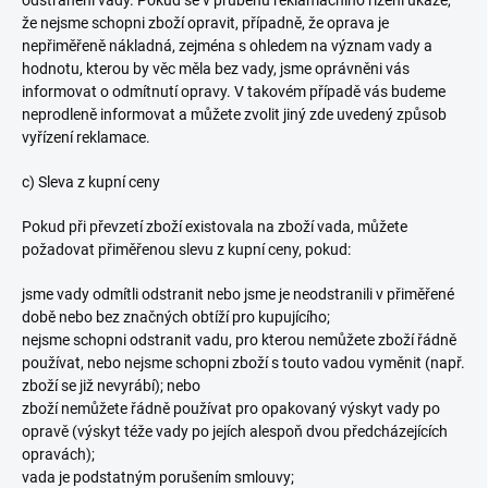
odstranění vady. Pokud se v průběhu reklamačního řízení ukáže,
že nejsme schopni zboží opravit, případně, že oprava je
nepřiměřeně nákladná, zejména s ohledem na význam vady a
hodnotu, kterou by věc měla bez vady, jsme oprávněni vás
informovat o odmítnutí opravy. V takovém případě vás budeme
neprodleně informovat a můžete zvolit jiný zde uvedený způsob
vyřízení reklamace.
c) Sleva z kupní ceny
Pokud při převzetí zboží existovala na zboží vada, můžete
požadovat přiměřenou slevu z kupní ceny, pokud:
jsme vady odmítli odstranit nebo jsme je neodstranili v přiměřené
době nebo bez značných obtíží pro kupujícího;
nejsme schopni odstranit vadu, pro kterou nemůžete zboží řádně
používat, nebo nejsme schopni zboží s touto vadou vyměnit (např.
zboží se již nevyrábí); nebo
zboží nemůžete řádně používat pro opakovaný výskyt vady po
opravě (výskyt téže vady po jejích alespoň dvou předcházejících
opravách);
vada je podstatným porušením smlouvy;