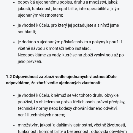
odpovídá ujednanému popisu, druhu a množství, jakož i
jakosti, funkčnosti, kompatibilitě, interoperabilitě a jiným
ujednaným vlastnostem;
je vhodné k účelu, pro který jej požadujete a s nímž jsme
souhlasili;
je dodáno s ujednaným příslušenstvím a pokyny k použití,
včetně návodu k montáži nebo instalaci.
Neodpovídáme za vady, které se na zboží vyskytnou až po
jeho převzetí.
1.2 Odpovědnost za zboží vedle ujednaných vlastnostíDále
odpovídáme, že zboží vedle ujednaných vlastností:
je vhodné k účelu, k němuž se věc tohoto druhu obvykle
používá, i s ohledem na práva třetích osob, právní předpisy,
technické normy nebo kodexy chování daného odvětví,
není-li technických norem;
množstvím, jakostí a dalšími vlastnostmi, včetně životnosti,
funkčnosti, kompatibility a bezpečnosti, odpovídá obvyklým