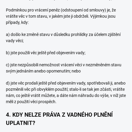
Podmínkou pro vrácení peněz (odstoupení od smlouvy) je, že
vrátíte věc v tom stavu, v jakém jste ji obdrželi. Výjimkou jsou
případy, kdy:
a) došlo ke změně stavu v důsledku prohlídky za účelem zjištění
vady věci;
b) jste použili věc ještě před objevením vady;
c) jste nezpůsobili nemožnost vrácení věci v nezměněném stavu
svým jednáním anebo opomenutím; nebo
d) jste věc prodali ještě před objevením vady, spotřebovali ji, anebo
pozměnili věc při obvyklém použití; stalo-li se tak jen zčásti, vrátíte
nám, co ještě vrátit můžete, a dáte nám náhradu do výše, v níž jste
měli z použití věci prospěch.
4. KDY NELZE PRÁVA Z VADNÉHO PLNĚNÍ
UPLATNIT?