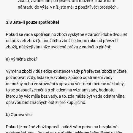
zčásti, vrátíte nám, co ještě vrátit můžete, a dáte nám
náhradu do výše, v níž jste měli z použití věci prospěch.
3.3 Jste-li pouze spotřebitel
Pokud se vada spotřebního zboží vyskytne v záruční době dvou let
od převzetí zboží (u použitého zboží jednoho roku od převzetí
zboží), náležejí vám níže uvedená práva z vadného plnění:
a) Výměna zboží
Výměnu zboží v důsledku existence vady při převzetí zboží můžete
požadovat vždy, ledaže je zvolený způsob odstranění vady
nemožný nebo ve srovnání s opravou věci nepřiměřeně nákladný;
to se posoudí zejména s ohledem na význam vady, hodnotu,
kterou by věc měla bez vady, a to, zda může být vada odstraněna
opravou bez značných obtíží pro kupujícího.
b) Oprava věci
Pokud je možné zboží opravit, náleží vám právo na bezplatné