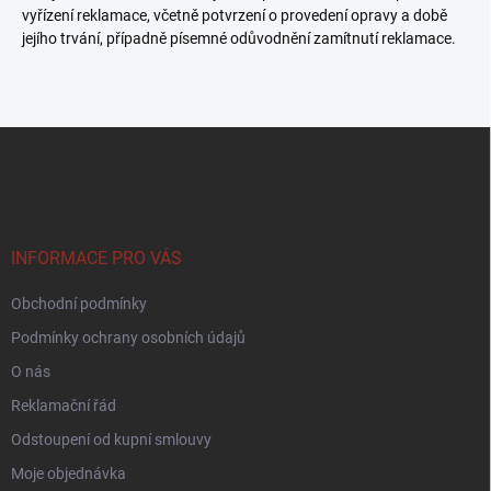
vyřízení reklamace, včetně potvrzení o provedení opravy a době
jejího trvání, případně písemné odůvodnění zamítnutí reklamace.
Z
á
p
a
t
í
INFORMACE PRO VÁS
Obchodní podmínky
Podmínky ochrany osobních údajů
O nás
Reklamační řád
Odstoupení od kupní smlouvy
Moje objednávka