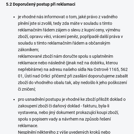
5.2 Doporučený postup při reklamaci
je vhodné nás informovat o tom, jaké právo z vadného
plnění jste si zvolili, tedy zda máte v souladu s tímto
reklamačním řádem zájem o slevu z kupní ceny, výměnu
zboží, opravu věci, vrácení peněz, popřípadě další práva v
souladu s tímto reklamačním řádem a občanským
zákoníkem;
reklamované zboží nám doručte spolu s uplatněním
reklamace nebo následně (jinak než na dobírku, kterou
nepřebíráme) na adresu našeho sídla Na Ostrově 1165, 562
01, Ústí nad Orlicí přičemž při zasílání doporučujeme zabalit
zboží do vhodného obalu tak, aby nedošlo k jeho poškození
či zničení;
pro usnadnění postupu je vhodné ke zboží přiložit doklad o
zakoupení zboží či daňový doklad - fakturu, byla-li
vystavena, nebo jiný dokument prokazující koupi zboží,
spolu s popisem vady a návrhem na způsob řešení
reklamace.
Nesplnění některého z výše uvedených kroků nebo