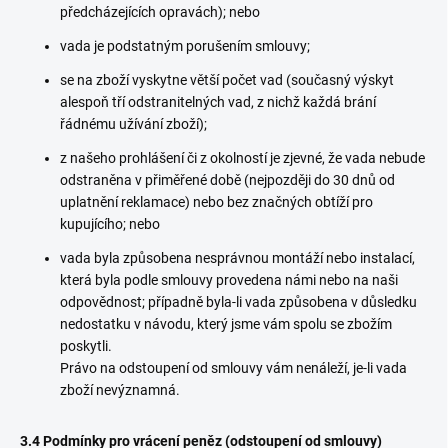
předcházejících opravách); nebo
vada je podstatným porušením smlouvy;
se na zboží vyskytne větší počet vad (současný výskyt
alespoň tří odstranitelných vad, z nichž každá brání
řádnému užívání zboží);
z našeho prohlášení či z okolností je zjevné, že vada nebude
odstraněna v přiměřené době (nejpozději do 30 dnů od
uplatnění reklamace) nebo bez značných obtíží pro
kupujícího; nebo
vada byla způsobena nesprávnou montáží nebo instalací,
která byla podle smlouvy provedena námi nebo na naši
odpovědnost; případně byla-li vada způsobena v důsledku
nedostatku v návodu, který jsme vám spolu se zbožím
poskytli.
Právo na odstoupení od smlouvy vám nenáleží, je-li vada
zboží nevýznamná.
3.4 Podmínky pro vrácení peněz (odstoupení od smlouvy)