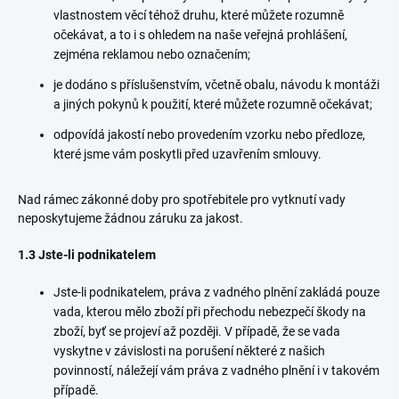
vlastnostem věcí téhož druhu, které můžete rozumně
očekávat, a to i s ohledem na naše veřejná prohlášení,
zejména reklamou nebo označením;
je dodáno s příslušenstvím, včetně obalu, návodu k montáži
a jiných pokynů k použití, které můžete rozumně očekávat;
odpovídá jakostí nebo provedením vzorku nebo předloze,
které jsme vám poskytli před uzavřením smlouvy.
Nad rámec zákonné doby pro spotřebitele pro vytknutí vady
neposkytujeme žádnou záruku za jakost.
1.3 Jste-li podnikatelem
Jste-li podnikatelem, práva z vadného plnění zakládá pouze
vada, kterou mělo zboží při přechodu nebezpečí škody na
zboží, byť se projeví až později. V případě, že se vada
vyskytne v závislosti na porušení některé z našich
povinností, náležejí vám práva z vadného plnění i v takovém
případě.