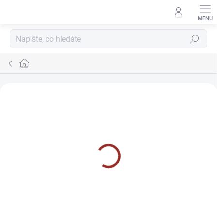
Přejít
na
obsah
Hledat
Domů
Kontakty
Máte nějaké otázky? Zodpovíme je. Prosíme o pečlivé vyplnění
kontaktních údajů.
JMÉNO A PŘÍJMENÍ
E-MAIL