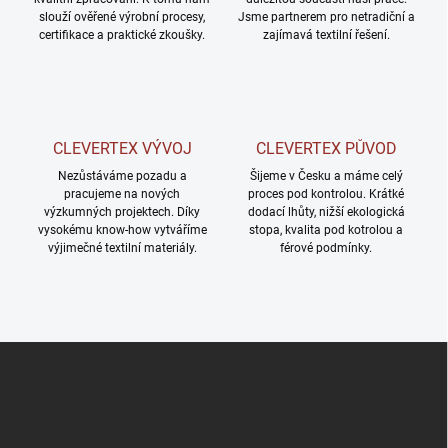
r
slouží ověřené výrobní procesy,
Jsme partnerem pro netradiční a
v
certifikace a praktické zkoušky.
zajímavá textilní řešení.
k
y
v
ý
p
i
CLEVERTEX VÝVOJ
CLEVERTEX PŮVOD
s
u
Nezůstáváme pozadu a
Šijeme v Česku a máme celý
pracujeme na nových
proces pod kontrolou. Krátké
výzkumných projektech. Díky
dodací lhůty, nižší ekologická
vysokému know-how vytváříme
stopa, kvalita pod kotrolou a
výjimečné textilní materiály.
férové podmínky.
Z
á
p
a
t