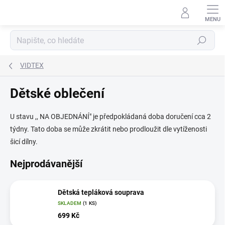
Přejít
na
obsah
Hledat
VIDTEX
Dětské oblečení
U stavu ,, NA OBJEDNÁNÍ" je předpokládaná doba doručení cca 2
týdny. Tato doba se může zkrátit nebo prodloužit dle vytíženosti
šicí dílny.
Nejprodávanější
Dětská tepláková souprava
SKLADEM
(1 KS)
699 Kč