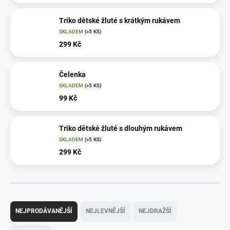
Triko dětské žluté s krátkým rukávem
SKLADEM
(>5 KS)
299 Kč
Čelenka
SKLADEM
(>5 KS)
99 Kč
Triko dětské žluté s dlouhým rukávem
SKLADEM
(>5 KS)
299 Kč
Ř
a
NEJPRODÁVANĚJŠÍ
NEJLEVNĚJŠÍ
NEJDRAŽŠÍ
z