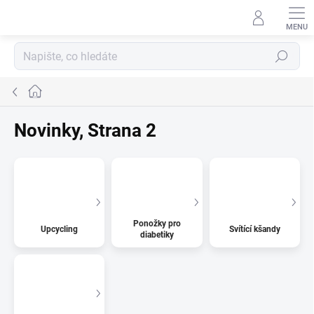
Přejít
na
obsah
Hledat
Domů
Novinky
, Strana 2
Ponožky pro
Upcycling
Svítící kšandy
diabetiky