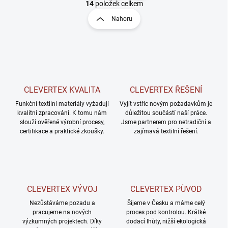
t
14
položek celkem
O
r
v
Nahoru
á
l
á
n
d
k
a
o
c
v
í
á
p
CLEVERTEX KVALITA
CLEVERTEX ŘEŠENÍ
n
r
v
í
Funkční textilní materiály vyžadují
Vyjít vstříc novým požadavkům je
k
kvalitní zpracování. K tomu nám
důležitou součástí naší práce.
slouží ověřené výrobní procesy,
y
Jsme partnerem pro netradiční a
certifikace a praktické zkoušky.
zajímavá textilní řešení.
v
ý
p
i
s
u
CLEVERTEX VÝVOJ
CLEVERTEX PŮVOD
Nezůstáváme pozadu a
Šijeme v Česku a máme celý
pracujeme na nových
proces pod kontrolou. Krátké
výzkumných projektech. Díky
dodací lhůty, nižší ekologická