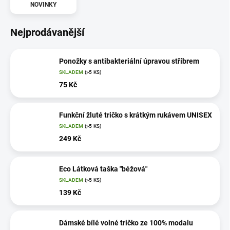
NOVINKY
Nejprodávanější
Ponožky s antibakteriální úpravou stříbrem
SKLADEM
(>5 KS)
75 Kč
Funkční žluté tričko s krátkým rukávem UNISEX
SKLADEM
(>5 KS)
249 Kč
Eco Látková taška "béžová"
SKLADEM
(>5 KS)
139 Kč
Dámské bílé volné tričko ze 100% modalu