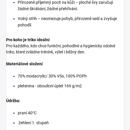
Přirozeně příjemný pocit na kůži – ploché švy zaručují
žádné škrábání, žádné přehřívání.
Volný střih – neomezuje pohyb, přirozeně sedí a zvyšuje
pohodlí.
Pro koho je triko ideální
Pro každého, kdo chce funkční, pohodlné a hygienicky odolné
triko, které zvládne trénink, výlet i běžný den.
Materiálové složení
70% modacrylic/ 30% VSs, 100% POPh
pletenina - oboulícní úplet 169 g/m2
Údržba:
praní 40°C
žehlení 1. stupeň