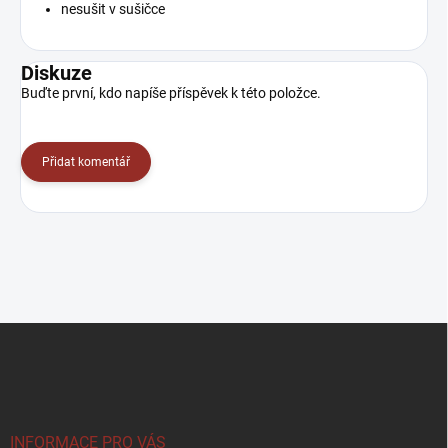
nesušit v sušičce
Diskuze
Buďte první, kdo napíše příspěvek k této položce.
Přidat komentář
Z
á
p
a
t
í
INFORMACE PRO VÁS