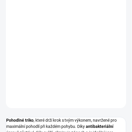
?
BARVA
ŽLUTÁ
CITRÓNOVĚ ŽLUTÁ
MŮŽEME DORUČIT DO:
ZVOLTE VARIANTU
MOŽNOSTI DORUČENÍ
−
+
Přidat do košíku
Pohodlné funkční sportovní triko s antibakteriální úpravou, které
udrží svěžest i při intenzivním výkonu.
DETAILNÍ INFORMACE
ZEPTAT SE
Pohodlné triko
, které drží krok s tvým výkonem, navržené pro
maximální pohodlí při každém pohybu. Díky
antibakteriální