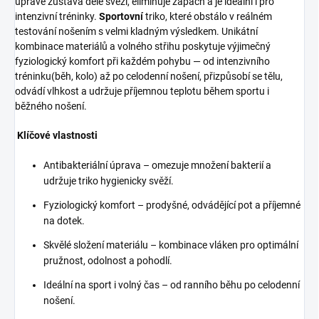
úpravě zůstává déle svěží, eliminuje zápach a je ideální i pro
intenzivní tréninky. ​
Sportovní
triko, které obstálo v reálném
testování nošením s velmi kladným výsledkem. Unikátní
kombinace materiálů a volného střihu poskytuje výjimečný
fyziologický komfort při každém pohybu — od intenzivního
tréninku(běh, kolo) až po celodenní nošení, přizpůsobí se tělu,
odvádí vlhkost a udržuje příjemnou teplotu během sportu i
běžného nošení.
Klíčové vlastnosti
Antibakteriální úprava – omezuje množení bakterií a
udržuje triko hygienicky svěží.
Fyziologický komfort – prodyšné, odvádějící pot a příjemné
na dotek.
Skvělé složení materiálu – kombinace vláken pro optimální
pružnost, odolnost a pohodlí.
Ideální na sport i volný čas – od ranního běhu po celodenní
nošení.