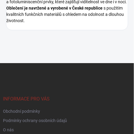
a fotoluminiscenční prvky, které zajišťují viditelnost ve dne i v noci.
Oblečení je navržené a vyrobené v České republice
s použitím
kvalitních funkčních materiálů s ohledem na odolnost a dlouhou
životnost.
Z
á
p
a
t
í
INFORMACE PRO VÁS
Obchodní podmínky
Podmínky ochrany osobních údajů
O nás