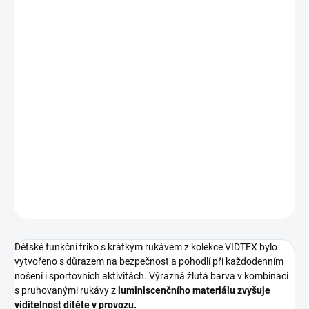
VELIKOST
MŮŽEME DORUČIT DO:
ZVOLTE VARIANTU
MOŽNOSTI DORUČENÍ
−
+
Přidat do košíku
Dětské funkční triko s krátkým rukávem a reflexními prvky
DETAILNÍ INFORMACE
ZEPTAT SE
Dětské funkční triko s krátkým rukávem z kolekce VIDTEX bylo
vytvořeno s důrazem na bezpečnost a pohodlí při každodenním
nošení i sportovních aktivitách. Výrazná žlutá barva v kombinaci
s pruhovanými rukávy z
luminiscenčního materiálu
zvyšuje
viditelnost dítěte v provozu.