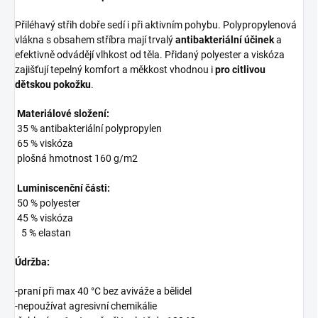
Přiléhavý střih dobře sedí i při aktivním pohybu. Polypropylenová
vlákna s obsahem stříbra mají trvalý
antibakteriální účinek
a
efektivně odvádějí vlhkost od těla. Přidaný polyester a viskóza
zajišťují tepelný komfort a měkkost vhodnou i
pro citlivou
dětskou pokožku
.
Materiálové složení:
35
% antibakteriální polypropylen
65 % viskóza
plošná hmotnost 160 g/m
2
Luminiscenční části:
50 % polyester
45 % viskóza
5 % elastan
Údržba:
-praní při max 40 °C bez aviváže a bělidel
-nepoužívat agresivní chemikálie