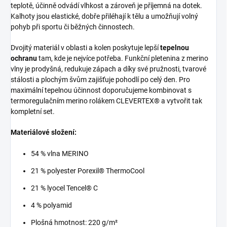
teplotě, účinně odvádí vlhkost a zároveň je příjemná na dotek.
Kalhoty jsou elastické, dobře přiléhají k tělu a umožňují volný
pohyb při sportu či běžných činnostech.
Dvojitý materiál v oblasti a kolen poskytuje lepší
tepelnou
ochranu
tam, kde je nejvíce potřeba. Funkční pletenina z merino
vlny je prodyšná, redukuje zápach a díky své pružnosti, tvarové
stálosti a plochým švům zajišťuje pohodlí po celý den. Pro
maximální tepelnou účinnost doporučujeme kombinovat s
termoregulačním merino rolákem CLEVERTEX® a vytvořit tak
kompletní set.
Materiálové složení:
54 % vlna MERINO
21 % polyester Porexil® ThermoCool
21 % lyocel Tencel® C
4 % polyamid
Plošná hmotnost: 220 g/m²