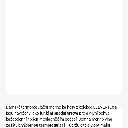
?
BARVA
TMAVĚ MODRÁ
KHAKI
MŮŽEME DORUČIT DO:
ZVOLTE VARIANTU
MOŽNOSTI DORUČENÍ
−
+
Přidat do košíku
Dámské termoregulační merino kalhoty pro outdoorové aktivity
DETAILNÍ INFORMACE
ZEPTAT SE
Dámské termoregulační merino kalhoty z kolekce CLEVERTEX®
jsou navrženy jako
funkční spodní vrstva
pro aktivní pohyb i
každodenní nošení v chladnějším počasí. Jemná merino vlna
zajišťuje
výbornou termoregulaci
– udržuje tělo v optimální