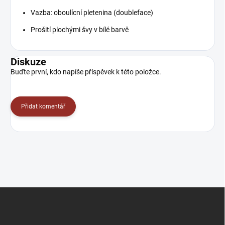
Vazba: oboulícní pletenina (doubleface)
Prošití plochými švy v bílé barvě
Diskuze
Buďte první, kdo napíše příspěvek k této položce.
Přidat komentář
Z
á
p