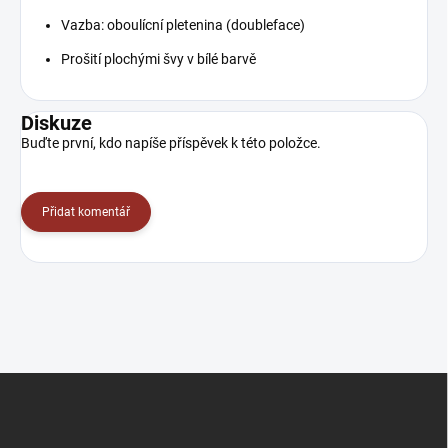
Vazba: oboulícní pletenina (doubleface)
Prošití plochými švy v bílé barvě
Diskuze
Buďte první, kdo napíše příspěvek k této položce.
Přidat komentář
Z
á
p