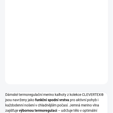
?
BARVA
TMAVĚ MODRÁ
KHAKI
MŮŽEME DORUČIT DO:
ZVOLTE VARIANTU
MOŽNOSTI DORUČENÍ
−
+
Přidat do košíku
Dámské termoregulační merino kalhoty pro outdoorové aktivity
DETAILNÍ INFORMACE
ZEPTAT SE
Dámské termoregulační merino kalhoty z kolekce CLEVERTEX®
jsou navrženy jako
funkční spodní vrstva
pro aktivní pohyb i
každodenní nošení v chladnějším počasí. Jemná merino vlna
zajišťuje
výbornou termoregulaci
– udržuje tělo v optimální