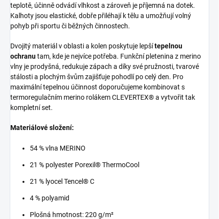
teplotě, účinně odvádí vlhkost a zároveň je příjemná na dotek.
Kalhoty jsou elastické, dobře přiléhají k tělu a umožňují volný
pohyb při sportu či běžných činnostech.
Dvojitý materiál v oblasti a kolen poskytuje lepší
tepelnou
ochranu
tam, kde je nejvíce potřeba. Funkční pletenina z merino
vlny je prodyšná, redukuje zápach a díky své pružnosti, tvarové
stálosti a plochým švům zajišťuje pohodlí po celý den. Pro
maximální tepelnou účinnost doporučujeme kombinovat s
termoregulačním merino rolákem CLEVERTEX® a vytvořit tak
kompletní set.
Materiálové složení:
54 % vlna MERINO
21 % polyester Porexil® ThermoCool
21 % lyocel Tencel® C
4 % polyamid
Plošná hmotnost: 220 g/m²