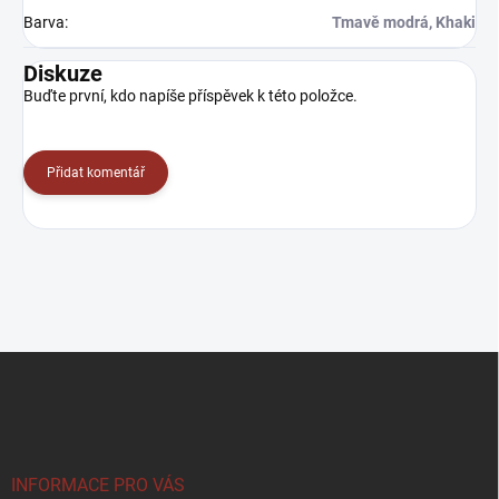
Barva
:
Tmavě modrá, Khaki
Diskuze
Buďte první, kdo napíše příspěvek k této položce.
Přidat komentář
Z
á
p
a
t
í
INFORMACE PRO VÁS