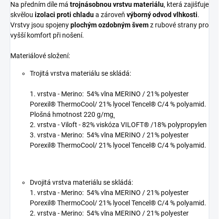
Na předním díle má
trojnásobnou vrstvu materiálu
, která zajišťuje
skvělou
izolaci proti chladu
a zároveň
výborný odvod vlhkosti
.
Vrstvy jsou spojeny
plochým ozdobným švem
z rubové strany pro
vyšší komfort při nošení.
Materiálové složení:
Trojitá vrstva materiálu se skládá:
1. vrstva - Merino: 54% vlna MERINO / 21% polyester
Porexil® ThermoCool/ 21% lyocel Tencel® C/4 % polyamid.
Plošná hmotnost 220 g/mg˛
2. vrstva - Viloft - 82% viskóza VILOFT® /18% polypropylen
3. vrstva - Merino: 54% vlna MERINO / 21% polyester
Porexil® ThermoCool/ 21% lyocel Tencel® C/4 % polyamid.
Dvojitá vrstva materiálu se skládá:
1. vrstva - Merino: 54% vlna MERINO / 21% polyester
Porexil® ThermoCool/ 21% lyocel Tencel® C/4 % polyamid.
2. vrstva - Merino: 54% vlna MERINO / 21% polyester