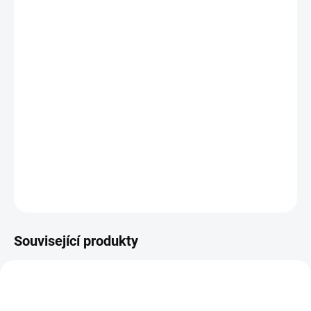
?
BARVA
TMAVĚ MODRÁ
KHAKI
MŮŽEME DORUČIT DO:
ZVOLTE VARIANTU
MOŽNOSTI DORUČENÍ
−
+
Přidat do košíku
Funkční triko s trojitou ochranou z merino vlny a Viloftu.
DETAILNÍ INFORMACE
ZEPTAT SE
Související produkty
TIP
VYROBENO V ČESKU
VYROBENO V ČESKU