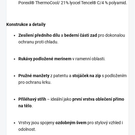
Porexil® ThermoCool/ 21% lyocel Tencel® C/4 % polyamid.
Konstrukce a detaily
Zesílení předního dílu
a
bederní části zad
pro dokonalou
ochranu proti chladu.
Rukávy podložené merinem
v ramenní oblasti.
Pružné manžety
z patentu a
stojáček na zip
s podložením
pro ochranu krku.
Přiléhavý střih
– ideální jako
první vrstva oblečení přímo
na tělo
.
Vrstvy jsou spojeny
ozdobným švem
pro stylový vzhled i
odolnost.