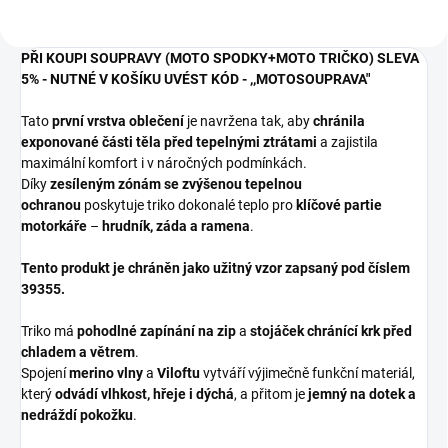
PŘI KOUPI SOUPRAVY (MOTO SPODKY+MOTO TRIČKO) SLEVA
5% - NUTNÉ V KOŠÍKU UVÉST KÓD - ,,MOTOSOUPRAVA"
Tato
první vrstva oblečení
je navržena tak, aby
chránila
exponované části těla před tepelnými ztrátami
a zajistila
maximální komfort i v náročných podmínkách.
Díky
zesíleným zónám se zvýšenou tepelnou
ochranou
poskytuje triko dokonalé teplo pro
klíčové partie
motorkáře
–
hrudník, záda a ramena
.
Tento produkt je chráněn jako užitný vzor zapsaný pod číslem
39355.
Triko má
pohodlné zapínání na zip
a
stojáček chránící krk před
chladem a větrem
.
Spojení
merino vlny
a
Viloftu
vytváří výjimečně funkční materiál,
který
odvádí vlhkost, hřeje i dýchá
, a přitom je
jemný na dotek a
nedráždí pokožku
.