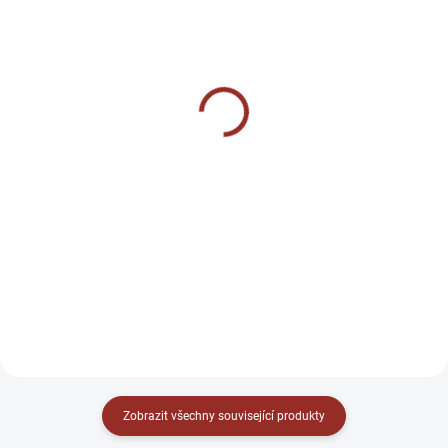
SKLADEM
SKLADEM
(3 KS)
(>5 KS)
Dětská Čepička
Dětské (pyžamo) legíny
pro citlivou pokožku
149 Kč
449 Kč
123,14 Kč bez DPH
371,07 Kč bez DPH
Detail
Detail
Dětská čepička pro atopiky
Dětské legíny pro atopiky
Zobrazit všechny související produkty