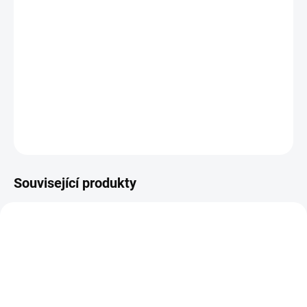
−
+
Přidat do košíku
Dětský overal s rukavičkami pro atopiky
DETAILNÍ INFORMACE
ZEPTAT SE
Související produkty