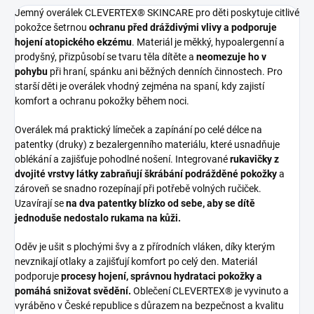
Jemný overálek CLEVERTEX® SKINCARE pro děti poskytuje citlivé
pokožce šetrnou
ochranu před dráždivými vlivy a podporuje
hojení atopického ekzému
. Materiál je měkký, hypoalergenní a
prodyšný, přizpůsobí se tvaru těla dítěte a
neomezuje ho v
pohybu
při hraní, spánku ani běžných denních činnostech.
Pro
starší děti je overálek vhodný zejména na spaní, kdy zajistí
komfort a ochranu pokožky během noci.
Overálek má praktický límeček
a zapínání po celé délce na
patentky (druky) z bezalergenního materiálu, které usnadňuje
oblékání a zajišťuje pohodlné nošení. Integrované
rukavičky z
dvojité vrstvy látky zabraňují škrábání podrážděné pokožky
a
zároveň se snadno rozepínají při potřebě volných ručiček.
Uzavírají se
na dva patentky blízko od sebe, aby se dítě
jednoduše nedostalo rukama na kůži.
Oděv je ušit s plochými švy a z přírodních vláken, díky kterým
nevznikají otlaky a zajišťují komfort po celý den. Materiál
podporuje
procesy hojení,
správnou hydrataci pokožky a
pomáhá snižovat svědění.
Oblečení CLEVERTEX® je vyvinuto a
vyráběno v České republice s důrazem na bezpečnost a kvalitu