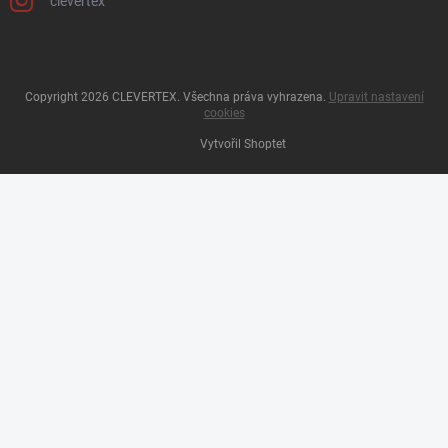
clevertex
Copyright 2026
CLEVERTEX
. Všechna práva vyhrazena.
Upravit nastavení
cookies
Vytvořil Shoptet