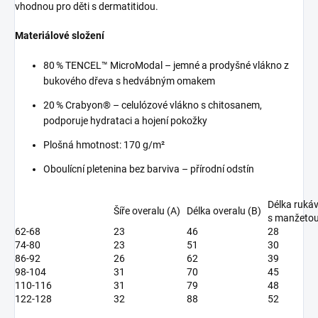
vhodnou pro děti s dermatitidou.
Materiálové složení
80
% TENCEL™ MicroModal – jemné a prodyšné vlákno z
bukového dřeva s hedvábným omakem
20
% Crabyon® – celulózové vlákno s chitosanem,
podporuje hydrataci a hojení pokožky
Plošná hmotnost: 170 g/m²
Oboulícní pletenina bez barviva – přírodní odstín
Délka rukáv
Šíře overalu (A)
Délka overalu (B)
s manžetou
62-68
23
46
28
74-80
23
51
30
86-92
26
62
39
98-104
31
70
45
110-116
31
79
48
122-128
32
88
52