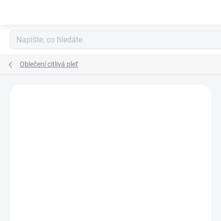
Přejít
na
obsah
Oblečení citlivá pleť