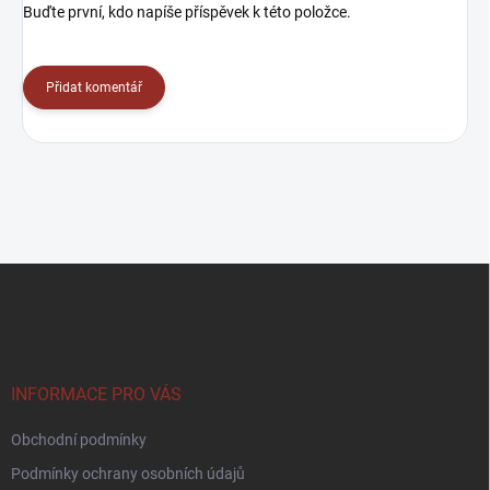
Buďte první, kdo napíše příspěvek k této položce.
Přidat komentář
Z
á
p
a
t
í
INFORMACE PRO VÁS
Obchodní podmínky
Podmínky ochrany osobních údajů