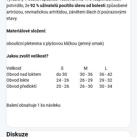
potvrdilo, že
92 % uživatelů pocítilo úlevu od bolesti
způsobené
artrózou, revmatickou artritidou, zánětem šlach či poúrazovými
stavy.
Materiálové složení:
oboulícní pletenina s plyšovou kličkou (jemný omak)
Jakou zvolit velikost?
Velikost
S
M
L
Obvod nad loktem
do 30
30 - 36
36 - 42
Obvod lokte
24 - 26
26 - 29
29 - 32
Obvod předloktí
20 - 26
26 - 30
30 - 34
Balení obsahuje 1 ks návleku
Diskuze