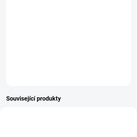
MŮŽEME DORUČIT DO:
ZVOLTE VARIANTU
MOŽNOSTI DORUČENÍ
−
+
Přidat do košíku
Loketní návlek pro úlevu od bolesti kloubů
DETAILNÍ INFORMACE
ZEPTAT SE
Související produkty
VYROBENO V ČESKU
VYROBENO V ČESKU