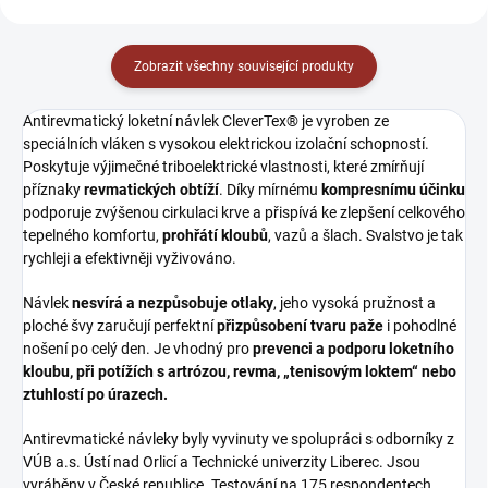
Zobrazit všechny související produkty
Antirevmatický loketní návlek CleverTex® je vyroben ze
speciálních vláken s vysokou elektrickou izolační schopností.
Poskytuje výjimečné triboelektrické vlastnosti, které zmírňují
příznaky
revmatických obtíží
. Díky mírnému
kompresnímu účinku
podporuje zvýšenou cirkulaci krve a přispívá ke zlepšení celkového
tepelného komfortu,
prohřátí kloubů
, vazů a šlach. Svalstvo je tak
rychleji a efektivněji vyživováno.
Návlek
nesvírá a nezpůsobuje otlaky
, jeho vysoká pružnost a
ploché švy zaručují perfektní
přizpůsobení tvaru paže
i pohodlné
nošení po celý den. Je vhodný pro
prevenci a podporu loketního
kloubu, při potížích s artrózou, revma, „tenisovým loktem“ nebo
ztuhlostí po úrazech.
Antirevmatické návleky byly vyvinuty ve spolupráci s odborníky z
VÚB a.s. Ústí nad Orlicí a Technické univerzity Liberec. Jsou
vyráběny v České republice. Testování na 175 respondentech