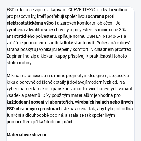
ESD mikina se zipem a kapsami CLEVERTEX® je ideální volbou
pro pracovníky, kteří potřebují spolehlivou
ochranu proti
elektrostatickému výboji
a zároveň komfortní oblečení. Je
vyrobena z kvalitní směsi bavlny a polyesteru s minimálně 3 %
antistatického polyesteru, splňuje normu ČSN EN 61340-5-1 a
zajišťuje permanentní
antistatické vlastnosti
. Počesaná rubová
strana poskytují vynikající tepelný komfort i v chladném prostředí.
Zapínání na zip a klokaní kapsy přispívají k praktičnosti tohoto
střihu mikiny.
Mikina má unisex střih s mírně projmutým designem, stojáček u
krku a barevně odlišené detaily jí dodávají moderní vzhled. Na
výběr máme dámskou i pánskou variantu, více barevných variant
vsadek a patentů. Díky použitým materiálům je vhodná pro
každodenní nošení v laboratořích, výrobních halách nebo jiných
ESD chráněných prostorách
. Je navržena tak, aby byla pohodlná,
funkční a dlouhodobě odolná, a stala se tak spolehlivým
pomocníkem při každodenní práci.
Materiálové složení: