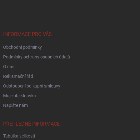
Z
á
p
a
t
í
INFORMACE PRO VÁS
Obchodní podmínky
Podmínky ochrany osobních údajů
O nás
Reklamační řád
Odstoupení od kupní smlouvy
Moje objednávka
Napište nám
PŘEHLEDNÉ INFORMACE
Tabulka velikostí