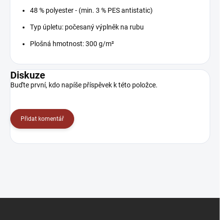
48 % polyester - (min. 3 % PES antistatic)
Typ úpletu:
počesaný výplněk na rubu
Plošná hmotnost: 300 g/m²
Diskuze
Buďte první, kdo napíše příspěvek k této položce.
Přidat komentář
Z
á