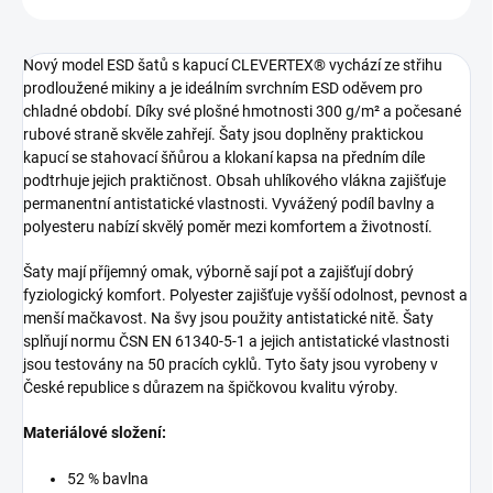
Nový model ESD šatů s kapucí CLEVERTEX® vychází ze střihu
prodloužené mikiny a je ideálním svrchním ESD oděvem pro
chladné období. Díky své plošné hmotnosti 300 g/m² a počesané
rubové straně skvěle zahřejí. Šaty jsou doplněny praktickou
kapucí se stahovací šňůrou a klokaní kapsa na předním díle
podtrhuje jejich praktičnost. Obsah uhlíkového vlákna zajišťuje
permanentní antistatické vlastnosti. Vyvážený podíl bavlny a
polyesteru nabízí skvělý poměr mezi komfortem a životností.
Šaty mají příjemný omak, výborně sají pot a zajišťují dobrý
fyziologický komfort. Polyester zajišťuje vyšší odolnost, pevnost a
menší mačkavost. Na švy jsou použity antistatické nitě. Šaty
splňují normu ČSN EN 61340-5-1 a jejich antistatické vlastnosti
jsou testovány na 50 pracích cyklů. Tyto šaty jsou vyrobeny v
České republice s důrazem na špičkovou kvalitu výroby.
Materiálové složení:
52 % bavlna