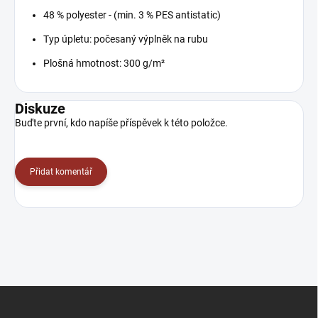
48 % polyester - (min. 3 % PES antistatic)
Typ úpletu:
počesaný výplněk na rubu
Plošná hmotnost: 300 g/m²
Diskuze
Buďte první, kdo napíše příspěvek k této položce.
Přidat komentář
Z
á