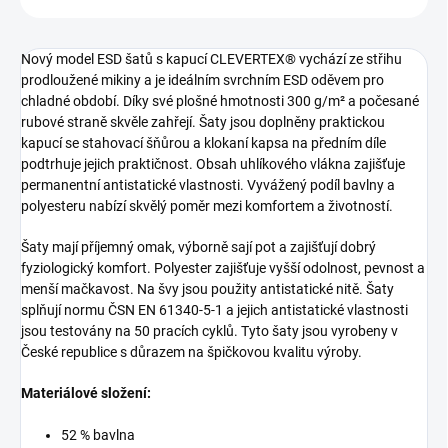
Nový model ESD šatů s kapucí CLEVERTEX® vychází ze střihu
prodloužené mikiny a je ideálním svrchním ESD oděvem pro
chladné období. Díky své plošné hmotnosti 300 g/m² a počesané
rubové straně skvěle zahřejí. Šaty jsou doplněny praktickou
kapucí se stahovací šňůrou a klokaní kapsa na předním díle
podtrhuje jejich praktičnost. Obsah uhlíkového vlákna zajišťuje
permanentní antistatické vlastnosti. Vyvážený podíl bavlny a
polyesteru nabízí skvělý poměr mezi komfortem a životností.
Šaty mají příjemný omak, výborně sají pot a zajišťují dobrý
fyziologický komfort. Polyester zajišťuje vyšší odolnost, pevnost a
menší mačkavost. Na švy jsou použity antistatické nitě. Šaty
splňují normu ČSN EN 61340-5-1 a jejich antistatické vlastnosti
jsou testovány na 50 pracích cyklů. Tyto šaty jsou vyrobeny v
České republice s důrazem na špičkovou kvalitu výroby.
Materiálové složení:
52 % bavlna