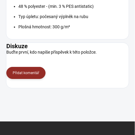
48 % polyester - (min. 3 % PES antistatic)
Typ úpletu:
počesaný výplněk na rubu
Plošná hmotnost: 300 g/m²
Diskuze
Buďte první, kdo napíše příspěvek k této položce.
Přidat komentář
Z
á