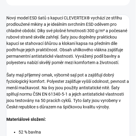
Nový model ESD šatů s kapucí CLEVERTEX® vychází ze střihu
prodloužené mikiny a je ideálním svrchním ESD oděvem pro
chladné období. Díky své plošné hmotnosti 300 g/m² a počesané
rubové straně skvěle zahřejí. Šaty jsou doplněny praktickou
kapucí se stahovací šňůrou a klokaní kapsa na předním díle
podtrhuje jejich praktičnost. Obsah uhlíkového vlákna zajišťuje
permanentní antistatické vlastnosti. Vyvážený podíl bavlny a
polyesteru nabízí skvělý poměr mezi komfortem a životností.
Šaty mají příjemný omak, výborně sají pot a zajišťují dobrý
fyziologický komfort. Polyester zajišťuje vyšší odolnost, pevnost a
menší mačkavost. Na švy jsou použity antistatické nitě. Šaty
splňují normu ČSN EN 61340-5-1 a jejich antistatické vlastnosti
jsou testovány na 50 pracích cyklů. Tyto šaty jsou vyrobeny v
České republice s důrazem na špičkovou kvalitu výroby.
Materiálové složení:
52 % bavlna