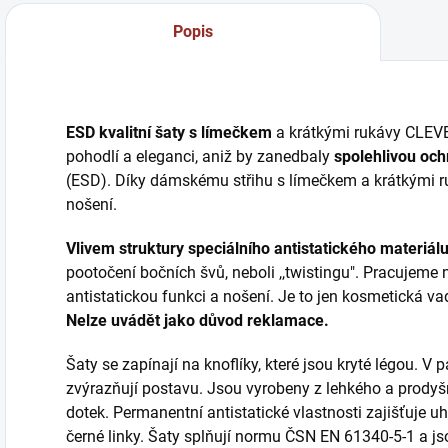
Popis
ESD kvalitní šaty s límečkem
a krátkými rukávy CLEV
pohodlí a eleganci, aniž by zanedbaly
spolehlivou och
(ESD). Díky dámskému střihu s límečkem a krátkými ru
nošení.
Vlivem struktury speciálního antistatického materiál
pootočení bočních švů, neboli ,,twistingu". Pracujeme
antistatickou funkci a nošení. Je to jen kosmetická va
Nelze uvádět jako důvod reklamace.
Šaty se zapínají na knoflíky, které jsou kryté légou. V
zvýrazňují postavu. Jsou vyrobeny z lehkého a prodyšn
dotek. Permanentní antistatické vlastnosti zajišťuje uh
černé linky. Šaty splňují normu ČSN EN 61340-5-1 a j