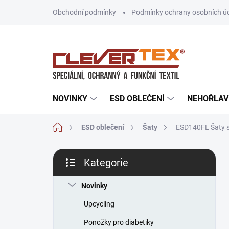
Přejít
Obchodní podmínky
Podmínky ochrany osobních ú
na
obsah
NOVINKY
ESD OBLEČENÍ
NEHOŘLAV
Domů
ESD oblečení
Šaty
ESD140FL Šaty s
P
Kategorie
o
Přeskočit
s
kategorie
t
Novinky
r
Upcycling
a
n
Ponožky pro diabetiky