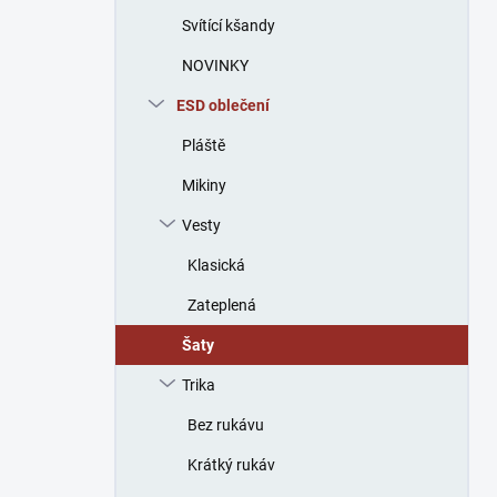
n
Svítící kšandy
í
p
NOVINKY
a
n
ESD oblečení
e
Pláště
l
Mikiny
Vesty
Klasická
Zateplená
Šaty
Trika
Bez rukávu
Krátký rukáv