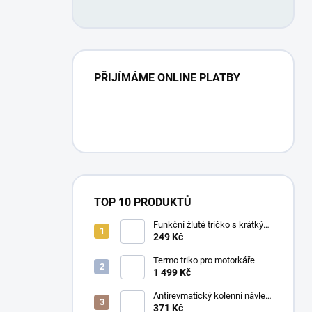
PŘIJÍMÁME ONLINE PLATBY
TOP 10 PRODUKTŮ
Funkční žluté tričko s krátkým
rukávem UNISEX
249 Kč
Termo triko pro motorkáře
1 499 Kč
Antirevmatický kolenní návlek
- 1 kus
371 Kč