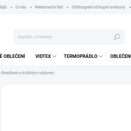
dajů
O nás
Reklamační řád
Odstoupení od kupní smlouvy
Hledat
É OBLEČENÍ
VIDTEX
TERMOPRÁDLO
OBLEČENÍ
 límečkem a krátkým rukávem
VYROBENO V ČESKU
o
od
Měr
ZVO
cena