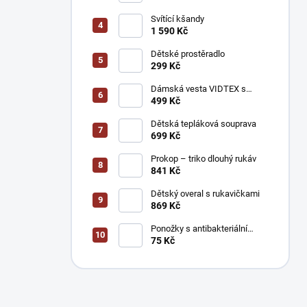
Svítící kšandy
1 590 Kč
Dětské prostěradlo
299 Kč
Dámská vesta VIDTEX s
reflexními prvky
499 Kč
Dětská tepláková souprava
699 Kč
Prokop – triko dlouhý rukáv
841 Kč
Dětský overal s rukavičkami
869 Kč
Ponožky s antibakteriální
úpravou stříbrem
75 Kč