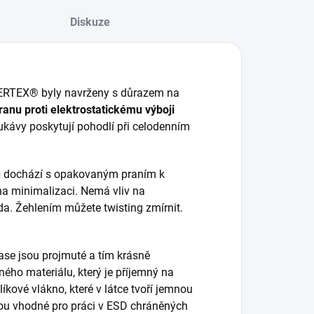
Diskuze
ERTEX® byly navrženy s důrazem na
ranu proti elektrostatickému výboji
kávy poskytují pohodlí při celodenním
u
dochází s opakovaným praním k
 na minimalizaci. Nemá vliv na
da. Žehlením můžete twisting zmírnit.
 pase jsou projmuté a tím krásně
ého materiálu, který je příjemný na
líkové vlákno, které v látce tvoří jemnou
sou vhodné pro práci v ESD chráněných