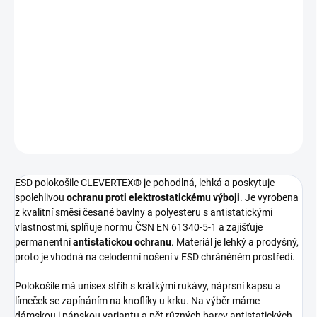
ESD Pánská polokošile s krátkými rukávy a antistatickou
ochranou
Pokud nenajdete vaši barevnou či velikostní variantu, napište
nám na email clevertex@clevertex.cz, nebo do poznámky v
objednávce.
DETAILNÍ INFORMACE
ZEPTAT SE
ESD polokošile CLEVERTEX® je pohodlná, lehká a poskytuje
spolehlivou
ochranu proti elektrostatickému výboji
. Je vyrobena
z kvalitní směsi česané bavlny a polyesteru s antistatickými
vlastnostmi, splňuje normu ČSN EN 61340-5-1 a zajišťuje
permanentní
antistatickou ochranu
. Materiál je lehký a prodyšný,
proto je vhodná na celodenní nošení v ESD chráněném prostředí.
Polokošile má unisex střih s krátkými rukávy, náprsní kapsu a
límeček se zapínáním na knoflíky u krku. Na výběr máme
dámskou i pánskou variantu a pět různých barev antistatických