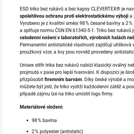
ESD triko bez rukávů a bez kapsy CLEVERTEX® je navrž
spolehlivou ochranu proti elektrostatickému výboji
a 
Vyrobeno je z kvalitní směsi 98 % česané bavlny a 2 % 
a splňuje normu ČSN EN 61340-5-1. Triko bez rukávů j
celodenní nošení v laboratořích, výrobních halách n
Permanentní antistatické vlastnosti zajišťují uhlíková v
proužkový vzor, a švy jsou rovněž provedeny antistatic
Unisex střih trika bez rukávů nabízí klasický oválný ne
projmutá v pase pro lepší tvarování. K dispozici je šir
přizpůsobit
firemním barvám
. Díky české výrobě a mo
můžete být jisti, že triko vydrží každodenní zátěž a pos
případě zájmu lze na triko umístit logo firmy.
Materiálové složení:
98 % bavlna
2 % polyester (antistatic)