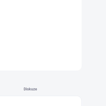
TŘIH
NOSTI DORUČENÍ
−
+
Přidat do košíku
triko bez rukávů a bez kapsy s antistatickou ochranou
ILNÍ INFORMACE
ZEPTAT SE
Diskuze