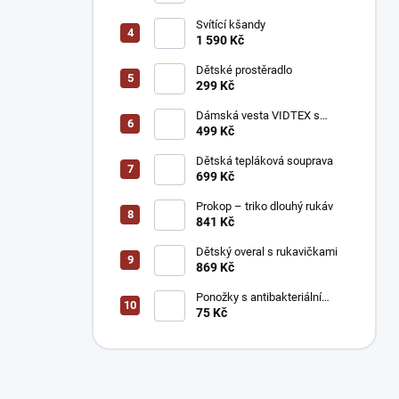
Svítící kšandy
1 590 Kč
Dětské prostěradlo
299 Kč
Dámská vesta VIDTEX s
reflexními prvky
499 Kč
Dětská tepláková souprava
699 Kč
Prokop – triko dlouhý rukáv
841 Kč
Dětský overal s rukavičkami
869 Kč
Ponožky s antibakteriální
úpravou stříbrem
75 Kč