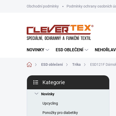
Přejít
Obchodní podmínky
Podmínky ochrany osobních ú
na
obsah
NOVINKY
ESD OBLEČENÍ
NEHOŘLAV
Domů
ESD oblečení
Trika
ESD121F Dámské
P
Kategorie
o
Přeskočit
s
kategorie
t
Novinky
r
Upcycling
a
n
Ponožky pro diabetiky