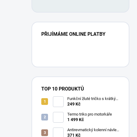
PŘIJÍMÁME ONLINE PLATBY
TOP 10 PRODUKTŮ
Funkční žluté tričko s krátkým
rukávem UNISEX
249 Kč
Termo triko pro motorkáře
1 499 Kč
Antirevmatický kolenní návlek
- 1 kus
371 Kč