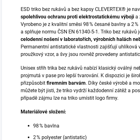
ESD triko bez rukávů a bez kapsy CLEVERTEX® je navrž
spolehlivou ochranu proti elektrostatickému výboji
a 
Vyrobeno je z kvalitní směsi 98 % česané bavlny a 2 % 
a splňuje normu ČSN EN 61340-5-1. Triko bez rukávů j
celodenní nošení v laboratořích, výrobních halách n
Permanentní antistatické vlastnosti zajišťují uhlíková v
proužkový vzor, a švy jsou rovněž provedeny antistatic
Unisex střih trika bez rukávů nabízí klasický oválný ne
projmutá v pase pro lepší tvarování. K dispozici je šir
přizpůsobit
firemním barvám
. Díky české výrobě a mo
můžete být jisti, že triko vydrží každodenní zátěž a pos
případě zájmu lze na triko umístit logo firmy.
Materiálové složení:
98 % bavlna
2 % polyester (antistatic)