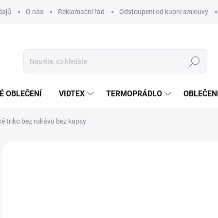
dajů
O nás
Reklamační řád
Odstoupení od kupní smlouvy
Hledat
É OBLEČENÍ
VIDTEX
TERMOPRÁDLO
OBLEČENÍ
 triko bez rukávů bez kapsy
VYROBENO V ČESKU
o
od
Měr
ZVO
cena