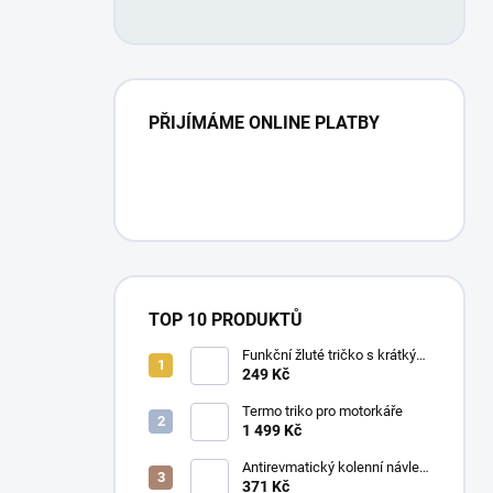
PŘIJÍMÁME ONLINE PLATBY
TOP 10 PRODUKTŮ
Funkční žluté tričko s krátkým
rukávem UNISEX
249 Kč
Termo triko pro motorkáře
1 499 Kč
Antirevmatický kolenní návlek
- 1 kus
371 Kč