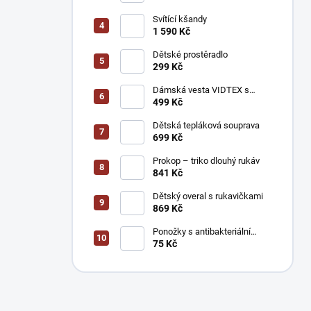
Svítící kšandy
1 590 Kč
Dětské prostěradlo
299 Kč
Dámská vesta VIDTEX s
reflexními prvky
499 Kč
Dětská tepláková souprava
699 Kč
Prokop – triko dlouhý rukáv
841 Kč
Dětský overal s rukavičkami
869 Kč
Ponožky s antibakteriální
úpravou stříbrem
75 Kč