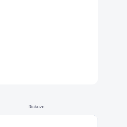
TŘIH
NOSTI DORUČENÍ
−
+
Přidat do košíku
triko bez rukávů a bez kapsy s antistatickou ochranou
ILNÍ INFORMACE
ZEPTAT SE
Diskuze