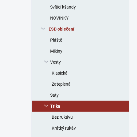
n
Svítící kšandy
í
p
NOVINKY
a
n
ESD oblečení
e
Pláště
l
Mikiny
Vesty
Klasická
Zateplená
Šaty
Trika
Bez rukávu
Krátký rukáv