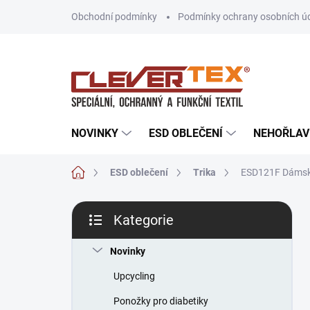
Přejít
Obchodní podmínky
Podmínky ochrany osobních ú
na
obsah
NOVINKY
ESD OBLEČENÍ
NEHOŘLAV
Domů
ESD oblečení
Trika
ESD121F Dámské
P
Kategorie
o
Přeskočit
s
kategorie
t
Novinky
r
Upcycling
a
n
Ponožky pro diabetiky