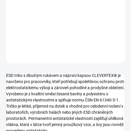
ESD triko s dlouhým rukávem, náprsní kapsou a antistatickou
ochranou
Pokud nenajdete vaši barevnou či velikostní variantu, napište nám
na email clevertex@clevertex.cz, nebo do poznámky v
objednávce.
DETAILNÍ INFORMACE
ZEPTAT SE
ESD triko s dlouhým rukávem a náprsní kapsou CLEVERTEX® je
navrženo pro pracovníky, kteří potřebují spolehlivou ochranu proti
elektrostatickému výboji a zároveň pohodlné a prodyšné oblečení.
Vyrobeno je z kvalitní směsi česané bavlny a polyesteru s
antistatickými vlastnostmi a splňuje normu ČSN EN 61340-5-1.
Tričko je lehké, příjemné na dotek a vhodné pro celodenní nošení v
laboratořích, výrobních halách nebo jiných ESD chráněných
prostorách. Permanentní antistatické vlastnosti zajišťují uhlíková
vlákna, která v látce tvoří jemný proužkový vzor, a švy jsou rovněž
provedeny antistaticky.