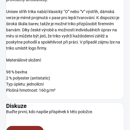
Unisex střih trika nabízí klasický “O” nebo "V" výstřih, dámská
verze je mírně projmutá v pase pro lepší tvarování. K dispozici je
široká škála barev, takže je možné triko přizpůsobit firemním
barvám. Díky české výrobě a možnosti individuálních úprav na
míru si můžete být jisti, že triko vydrží každodenní zátěž a
poskytne pohodlí a spolehlivost při práci. V případě zájmu lze na
triko umístit logo firmy.
Materiálové složení:
98 % bavlna
2 % polyester (antistatic)
Typ úpletu: jednolícní
Plošná hmotnost: 160 g/m²
Diskuze
Buďte první, kdo napíše příspěvek k této položce.