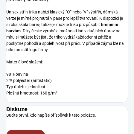
Unisex střih trika nabízí klasický “O” nebo "V" výstřih, dámská
verze je mírně projmutá v pase pro lepší tvarování. K dispozici je
široká škála barev, takže je možné triko přizpůsobit
firemním
barvám
. Díky české výrobě a možnosti individuálních úprav na
míru si můžete být jisti, že triko vydrží každodenní zátěž a
poskytne pohodlí a spolehlivost při práci. V případě zájmu lze na
triko umístit logo firmy.
Materiálové složení:
98 % bavlna
2 % polyester (antistatic)
Typ úpletu: jednolícní
Plošná hmotnost: 160 g/m²
Diskuze
Buďte první, kdo napíše příspěvek k této položce.