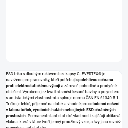
ESD triko s dlouhým rukávem bez kapsy a antistatickou
ochranou
Pokud nenajdete vaši barevnou či velikostní variantu, napište
nám na email clevertex@clevertex.cz, nebo do poznámky v
objednávce.
DETAILNÍ INFORMACE
ZEPTAT SE
ESD triko s dlouhým rukávem bez kapsy CLEVERTEX® je
navrženo pro pracovníky, kteří potřebují
spolehlivou ochranu
proti elektrostatickému výboji
a zároveň pohodlné a prodyšné
oblečení. Vyrobeno je z kvalitní směsi česané bavlny a polyesteru
s antistatickými vlastnostmi a splňuje normu ČSN EN 61340-5-1.
Tričko je lehké, příjemné na dotek a vhodné pro
celodenní nošení
v laboratořích, výrobních halách nebo jiných ESD chráněných
prostorách
. Permanentní antistatické vlastnosti zajišťují uhlíková
vlákna, která v látce tvoří jemný proužkový vzor, a švy jsou rovněž
provedeny antistaticky.