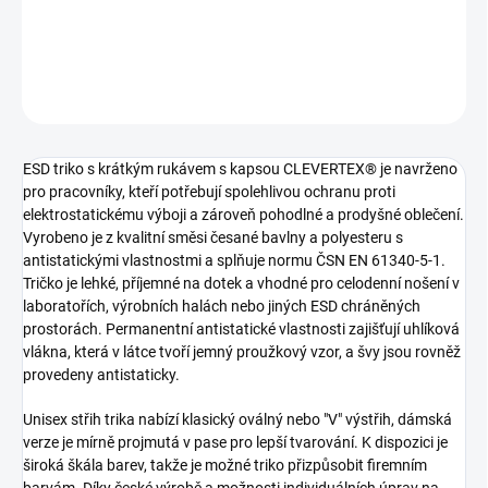
ESD triko s krátkým rukávem, kapsou a antistatickou ochranou
DETAILNÍ INFORMACE
ZEPTAT SE
ESD triko s krátkým rukávem s kapsou CLEVERTEX® je navrženo
pro pracovníky, kteří potřebují spolehlivou ochranu proti
elektrostatickému výboji a zároveň pohodlné a prodyšné oblečení.
Vyrobeno je z kvalitní směsi česané bavlny a polyesteru s
antistatickými vlastnostmi a splňuje normu ČSN EN 61340-5-1.
Tričko je lehké, příjemné na dotek a vhodné pro celodenní nošení v
laboratořích, výrobních halách nebo jiných ESD chráněných
prostorách. Permanentní antistatické vlastnosti zajišťují uhlíková
vlákna, která v látce tvoří jemný proužkový vzor, a švy jsou rovněž
provedeny antistaticky.
Unisex střih trika nabízí klasický oválný nebo "V" výstřih, dámská
verze je mírně projmutá v pase pro lepší tvarování. K dispozici je
široká škála barev, takže je možné triko přizpůsobit firemním