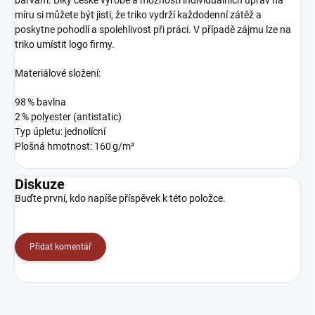
barvám. Díky české výrobě a možnosti individuálních úprav na
míru si můžete být jisti, že triko vydrží každodenní zátěž a
poskytne pohodlí a spolehlivost při práci. V případě zájmu lze na
triko umístit logo firmy.
Materiálové složení:
98 % bavlna
2 % polyester (antistatic)
Typ úpletu: jednolícní
Plošná hmotnost: 160 g/m²
Diskuze
Buďte první, kdo napíše příspěvek k této položce.
Přidat komentář