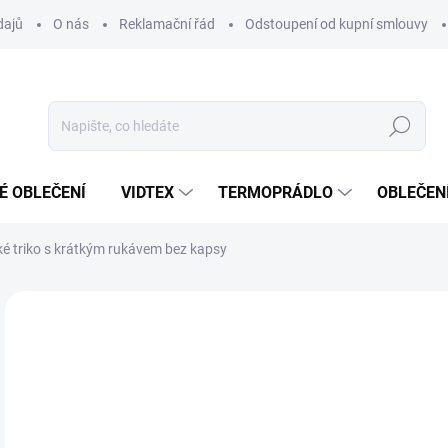
dajů
O nás
Reklamační řád
Odstoupení od kupní smlouvy
Hledat
É OBLEČENÍ
VIDTEX
TERMOPRÁDLO
OBLEČENÍ
 triko s krátkým rukávem bez kapsy
VYROBENO V ČESKU
o
od
Měr
ZVO
cena