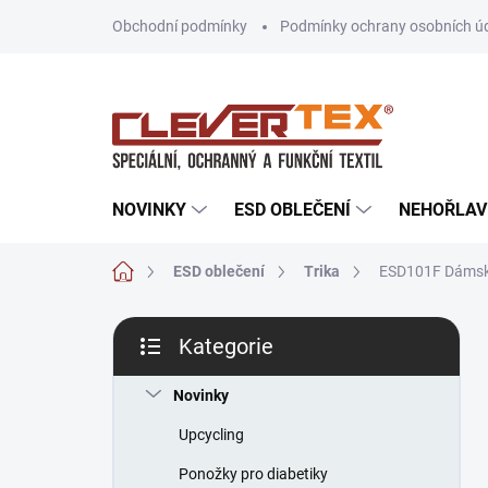
Přejít
Obchodní podmínky
Podmínky ochrany osobních ú
na
obsah
NOVINKY
ESD OBLEČENÍ
NEHOŘLAV
Domů
ESD oblečení
Trika
ESD101F Dámské
P
Kategorie
o
Přeskočit
s
kategorie
t
Novinky
r
Upcycling
a
n
Ponožky pro diabetiky