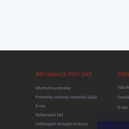
Z
á
p
a
INFORMACE PRO VÁS
PŘE
t
í
Tabulk
Obchodní podmínky
Podmínky ochrany osobních údajů
Certif
O nás
O nás
Reklamační řád
Odstoupení od kupní smlouvy