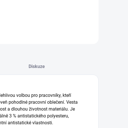
vesta v klasickém provedení proti elektrostatickému výboji
ILNÍ INFORMACE
ZEPTAT SE
Diskuze
livou volbou pro pracovníky, kteří
roveň pohodlné pracovní oblečení. Vesta
ost a dlouhou životnost materiálu. Je
álně 3 % antistatického polyesteru,
í antistatické vlastnosti.