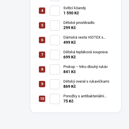
Svítící kšandy
1 590 Kč
Dětské prostěradlo
299 Kč
Dámská vesta VIDTEX s
reflexními prvky
499 Kč
Dětská tepláková souprava
699 Kč
Prokop – triko dlouhý rukáv
841 Kč
Dětský overal s rukavičkami
869 Kč
Ponožky s antibakteriální
úpravou stříbrem
75 Kč