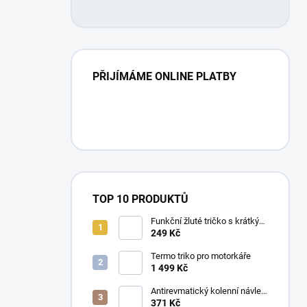
PŘIJÍMÁME ONLINE PLATBY
TOP 10 PRODUKTŮ
Funkční žluté tričko s krátkým
rukávem UNISEX
249 Kč
Termo triko pro motorkáře
1 499 Kč
Antirevmatický kolenní návlek
- 1 kus
371 Kč