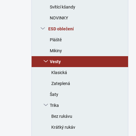
n
Svítící kšandy
í
p
NOVINKY
a
n
ESD oblečení
e
Pláště
l
Mikiny
Vesty
Klasická
Zateplená
Šaty
Trika
Bez rukávu
Krátký rukáv