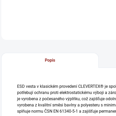
ESD 
DETA
Popis
ESD vesta v klasickém provedení CLEVERTEX® je spoleh
potřebují ochranu proti elektrostatickému výboji a zá
je vyrobena z počesaného výplňku, což zajišťuje odoln
vyrobena z kvalitní směsi bavlny a polyesteru s minim
splňuje normu ČSN EN 61340-5-1 a zajišťuje permanentn