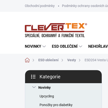
Přejít
Obchodní podmínky
Podmínky ochrany osobních ú
na
obsah
NOVINKY
ESD OBLEČENÍ
NEHOŘLAV
Domů
ESD oblečení
Vesty
ESD204 Vesta 
P
Kategorie
o
Přeskočit
s
kategorie
t
Novinky
r
Upcycling
a
n
Ponožky pro diabetiky