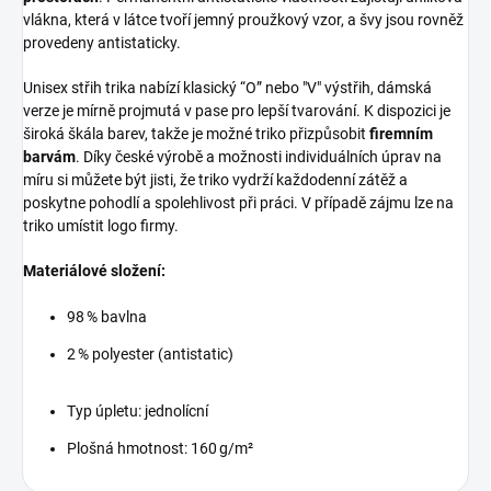
vlákna, která v látce tvoří jemný proužkový vzor, a švy jsou rovněž
provedeny antistaticky.
Unisex střih trika nabízí klasický “O” nebo "V" výstřih, dámská
verze je mírně projmutá v pase pro lepší tvarování. K dispozici je
široká škála barev, takže je možné triko přizpůsobit
firemním
barvám
. Díky české výrobě a možnosti individuálních úprav na
míru si můžete být jisti, že triko vydrží každodenní zátěž a
poskytne pohodlí a spolehlivost při práci. V případě zájmu lze na
triko umístit logo firmy.
Materiálové složení:
98 % bavlna
2 % polyester (antistatic)
Typ úpletu: jednolícní
Plošná hmotnost: 160 g/m²