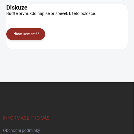
Diskuze
Buďte první, kdo napíše příspěvek k této položce.
Přidat komentář
Z
á
p
a
t
í
INFORMACE PRO VÁS
Obchodní podmínky