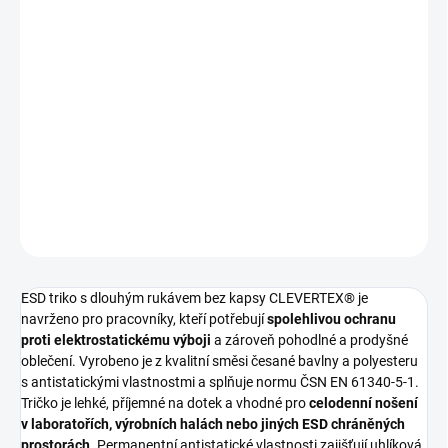
ESD triko s dlouhým rukávem bez kapsy a antistatickou
ochranou
Pokud nenajdete vaši barevnou či velikostní variantu, napište
nám na email clevertex@clevertex.cz, nebo do poznámky v
objednávce.
DETAILNÍ INFORMACE
ZEPTAT SE
ESD triko s dlouhým rukávem bez kapsy
CLEVERTEX® je
navrženo pro pracovníky, kteří potřebují
spolehlivou ochranu
proti elektrostatickému výboji
a zároveň pohodlné a prodyšné
oblečení. Vyrobeno je z kvalitní směsi česané bavlny a polyesteru
s antistatickými vlastnostmi a splňuje normu ČSN EN 61340-5-1.
Tričko je lehké, příjemné na dotek a vhodné pro
celodenní nošení
v laboratořích, výrobních halách nebo jiných ESD chráněných
prostorách
. Permanentní antistatické vlastnosti zajišťují uhlíková