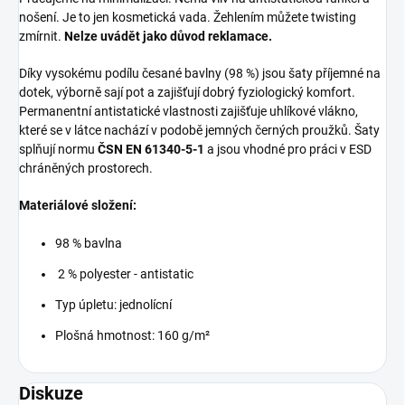
nošení. Je to jen kosmetická vada. Žehlením můžete twisting
zmírnit.
Nelze uvádět jako důvod reklamace.
Díky vysokému podílu česané bavlny (98 %) jsou šaty příjemné na
dotek, výborně sají pot a zajišťují dobrý fyziologický komfort.
Permanentní antistatické vlastnosti zajišťuje uhlíkové vlákno,
které se v látce nachází v podobě jemných černých proužků. Šaty
splňují normu
ČSN EN 61340-5-1
a jsou vhodné pro práci v ESD
chráněných prostorech.
Materiálové složení:
98 % bavlna
2 % polyester - antistatic
Typ úpletu: jednolícní
Plošná hmotnost: 160 g/m²
Diskuze