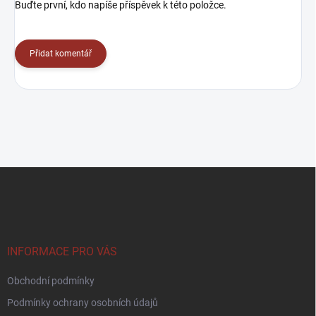
Buďte první, kdo napíše příspěvek k této položce.
Přidat komentář
Z
á
p
a
t
í
INFORMACE PRO VÁS
Obchodní podmínky
Podmínky ochrany osobních údajů