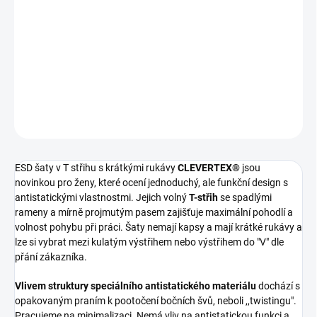
ESD šaty v T střihu s krátkými rukávy a antistatickou ochranou
Pokud nenajdete vaši barevnou či velikostní variantu, napište
nám na email
clevertex@clevertex.cz,
nebo do poznámky v
objednávce.
DETAILNÍ INFORMACE
ZEPTAT SE
ESD šaty v T střihu s krátkými rukávy
CLEVERTEX®
jsou
novinkou pro ženy, které ocení jednoduchý, ale funkční design s
antistatickými vlastnostmi. Jejich volný
T-střih
se spadlými
rameny a mírně projmutým pasem zajišťuje maximální pohodlí a
volnost pohybu při práci. Šaty nemají kapsy a mají krátké rukávy a
lze si vybrat mezi kulatým výstřihem nebo výstřihem do "V" dle
přání zákazníka.
Vlivem struktury speciálního antistatického materiálu
dochází s
opakovaným praním k pootočení bočních švů, neboli ,,twistingu".
Pracujeme na minimalizaci. Nemá vliv na antistatickou funkci a