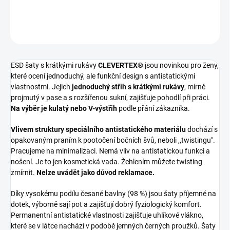
DETAILNÍ INFORMACE
ZEPTAT SE
ESD šaty s krátkými rukávy
CLEVERTEX®
jsou novinkou pro ženy,
které ocení jednoduchý, ale funkční design s antistatickými
vlastnostmi. Jejich
jednoduchý střih s krátkými rukávy
, mírně
projmutý v pase a s rozšířenou sukní, zajišťuje pohodlí při práci.
Na výběr je kulatý nebo V-výstřih
podle přání zákazníka.
Vlivem struktury speciálního antistatického materiálu
dochází s
opakovaným praním k pootočení bočních švů, neboli ,,twistingu".
Pracujeme na minimalizaci. Nemá vliv na antistatickou funkci a
nošení. Je to jen kosmetická vada. Žehlením můžete twisting
zmírnit.
Nelze uvádět jako důvod reklamace.
Díky vysokému podílu česané bavlny (98 %) jsou šaty příjemné na
dotek, výborně sají pot a zajišťují dobrý fyziologický komfort.
Permanentní antistatické vlastnosti zajišťuje uhlíkové vlákno,
které se v látce nachází v podobě jemných černých proužků. Šaty