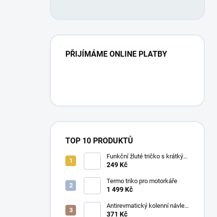
PŘIJÍMÁME ONLINE PLATBY
TOP 10 PRODUKTŮ
Funkční žluté tričko s krátkým
rukávem UNISEX
249 Kč
Termo triko pro motorkáře
1 499 Kč
Antirevmatický kolenní návlek
- 1 kus
371 Kč