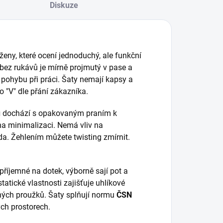
Diskuze
ny, které ocení jednoduchý, ale funkční
h bez rukávů je mírně projmutý v pase a
 pohybu při práci. Šaty nemají kapsy a
o "V" dle přání zákazníka.
u
dochází s opakovaným praním k
 na minimalizaci. Nemá vliv na
da. Žehlením můžete twisting zmírnit.
říjemné na dotek, výborně sají pot a
tatické vlastnosti zajišťuje uhlíkové
rných proužků. Šaty splňují normu
ČSN
ch prostorech.