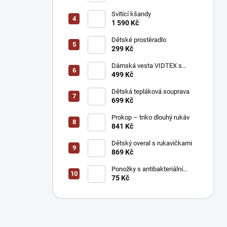
Svítící kšandy
1 590 Kč
Dětské prostěradlo
299 Kč
Dámská vesta VIDTEX s
reflexními prvky
499 Kč
Dětská tepláková souprava
699 Kč
Prokop – triko dlouhý rukáv
841 Kč
Dětský overal s rukavičkami
869 Kč
Ponožky s antibakteriální
úpravou stříbrem
75 Kč