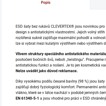
Popis
ESD šaty bez rukávů CLEVERTEX® jsou novinkou pro že
design s antistatickými vlastnostmi. Jejich volný stři
rozšířená sukně zajišťuje maximální pohodlí a volnost
lze si vybrat mezi kulatým výstřihem nebo výstřihem d
Vlivem struktury speciálního antistatického materiál
pootočení bočních švů, neboli ,,twistingu". Pracujeme
antistatickou funkci a nošení. Je to jen kosmetická va
Nelze uvádět jako důvod reklamace.
Díky vysokému podílu česané bavlny (98 %) jsou šaty p
zajišťují dobrý fyziologický komfort. Permanentní antis
vlákno, které se v látce nachází v podobě jemných če
EN 61340-5-1
a jsou vhodné pro práci v ESD chráněný