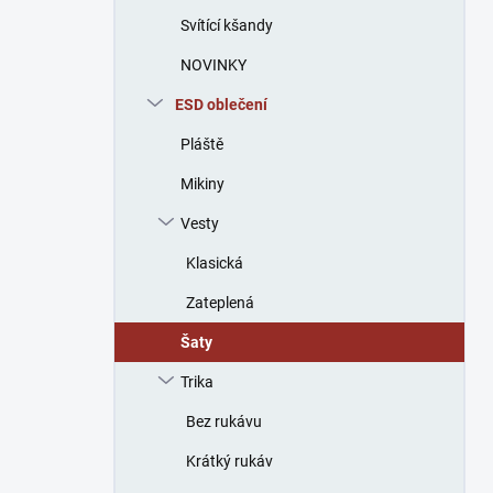
n
Svítící kšandy
í
p
NOVINKY
a
n
ESD oblečení
e
Pláště
l
Mikiny
Vesty
Klasická
Zateplená
Šaty
Trika
Bez rukávu
Krátký rukáv