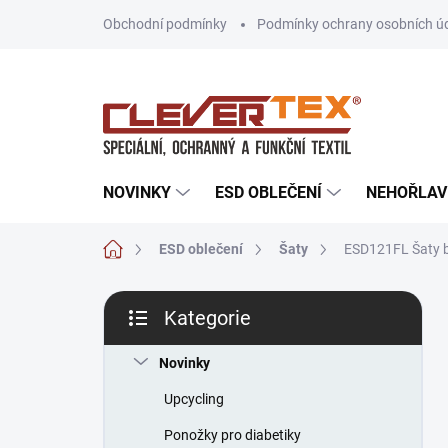
Přejít
Obchodní podmínky
Podmínky ochrany osobních ú
na
obsah
NOVINKY
ESD OBLEČENÍ
NEHOŘLAV
Domů
ESD oblečení
Šaty
ESD121FL Šaty 
P
Kategorie
o
Přeskočit
s
kategorie
t
Novinky
r
Upcycling
a
n
Ponožky pro diabetiky