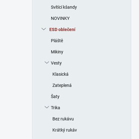
n
Svítící kšandy
í
p
NOVINKY
a
n
ESD oblečení
e
Pláště
l
Mikiny
Vesty
Klasická
Zateplená
Šaty
Trika
Bez rukávu
Krátký rukáv