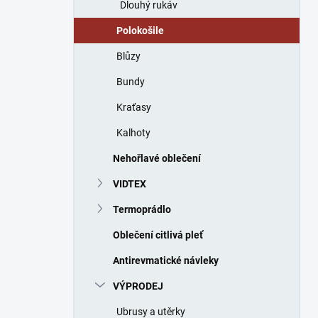
Dlouhý rukáv
Polokošile
Blůzy
Bundy
Kraťasy
Kalhoty
Nehořlavé oblečení
VIDTEX
Termoprádlo
Oblečení citlivá pleť
Antirevmatické návleky
VÝPRODEJ
Ubrusy a utěrky