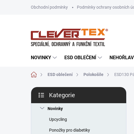
Přejít
Obchodní podmínky
Podmínky ochrany osobních ú
na
obsah
NOVINKY
ESD OBLEČENÍ
NEHOŘLAV
Domů
ESD oblečení
Polokošile
ESD130 Pá
P
Kategorie
o
Přeskočit
s
kategorie
t
Novinky
r
Upcycling
a
n
Ponožky pro diabetiky