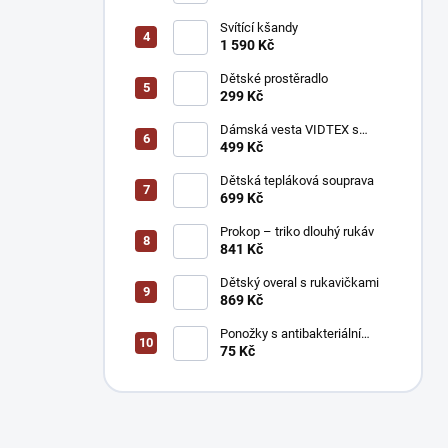
Svítící kšandy
1 590 Kč
Dětské prostěradlo
299 Kč
Dámská vesta VIDTEX s
reflexními prvky
499 Kč
Dětská tepláková souprava
699 Kč
Prokop – triko dlouhý rukáv
841 Kč
Dětský overal s rukavičkami
869 Kč
Ponožky s antibakteriální
úpravou stříbrem
75 Kč